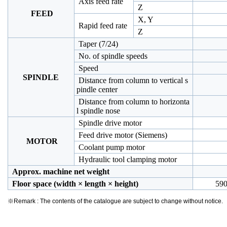
Axis feed rate
Z
FEED
X, Y
Rapid feed rate
Z
Taper (7/24)
No. of spindle speeds
Speed
S
PINDLE
Distance from column to vertical s
pindle center
Distance from column to horizonta
l spindle nose
Spindle drive motor
Feed drive motor (Siemens)
MOTOR
Coolant pump motor
Hydraulic tool clamping motor
Approx. machine net weight
Floor space (width × length × height)
590
※Remark : The contents of the catalogue are subject to change without notice.