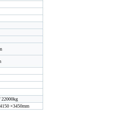
m
m
/ 22000kg
× 4150 ×3450mm