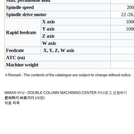
Max. permissible load
Spindle speed
2000
Spindle drive motor
22 /26
X axis
100
Y axis
100
Rapid feedrate
Z axis
W axis
Feedrate
X, Y, Z, W axis
ATC (ea)
Machine weight
※Remark : The contents of the catalogue are subject to change without notice.
MiMAX-V/-U - DOUBLE COLUMN MACHINING CENTER 카다로그 요청하기
문의하기 바로가기
(새창)
제품 목록