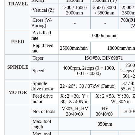
RAM)
1350mm
1500mm (Y)
TRAVEL
1300 / 1600 /
2500 / 3000
2500 /
Vertical (Z)
2000mm
/ 3500mm
3500m
Cross (W-
700(Ø
-
-
Boring)
(
Axis feed
10000mm/min
rate
FEED
Rapid feed
25000mm/min
18000mm/min
rate
Taper
ISO#50, DIN69871
2500
SPINDLE
4000rpm, 2steps (0 ~ 1000,
Speed
2steps 
1001 ~ 4000)
561~
Spindle
37 / 4
22 / 26*, 30 / 37kW (Fanuc)
drive motor
55kw (
MOTOR
Feed drive
X : 2 × 30, Y :
X : 2 × 53, Y : 30, Z
motor
30, Z : 40Nm
W : 30Nm
V30*, H, HV
HV
No. of tools
H 30/
30/40/60
30/40/60
Max. tool
350mm
length
Max. tool