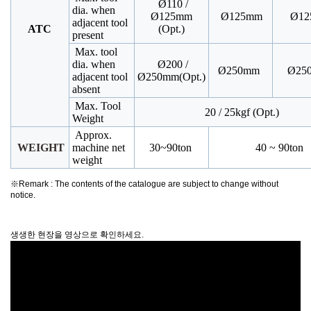
Ø110 /
dia. when
Ø125mm
Ø125mm
Ø12
adjacent tool
ATC
(Opt.)
present
Max. tool
dia. when
Ø200 /
Ø250mm
Ø25
adjacent tool
Ø250mm(Opt.)
absent
Max. Tool
20 / 25kgf (Opt.)
Weight
Approx.
WEIGHT
machine net
30~90ton
40 ~ 90ton
weight
※Remark : The contents of the catalogue are subject to change without
notice.
생생한 현장을 영상으로 확인하세요.